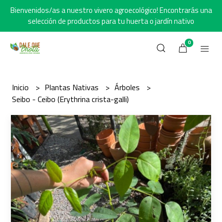
Bienvenidos/as a nuestro vivero agroecológico! Encontrarás una
selección de productos para tu huerta o jardín nativo
0
Inicio
Plantas Nativas
Árboles
Seibo - Ceibo (Erythrina crista-galli)