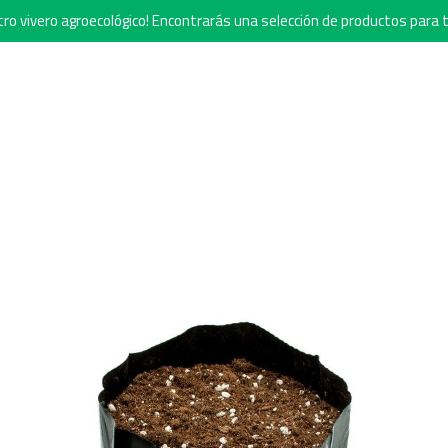
o vivero agroecológico! Encontrarás una selección de productos para t