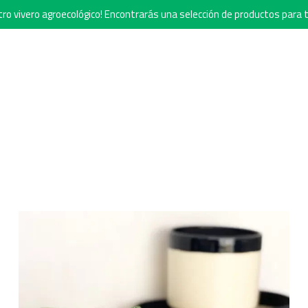
o vivero agroecológico! Encontrarás una selección de productos para t