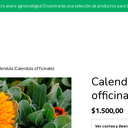
o vivero agroecológico! Encontrarás una selección de productos para t
lendula (Calendula officinalis)
Calend
officina
$1.500,00
Ver cuotas y des