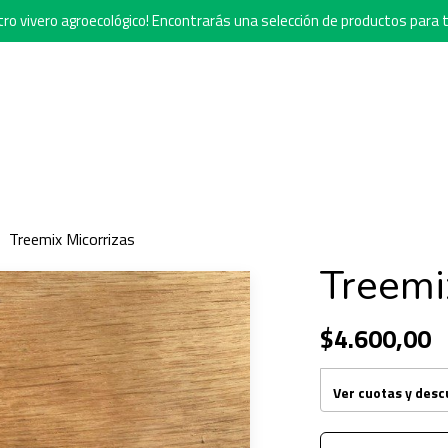
o vivero agroecológico! Encontrarás una selección de productos para t
Treemix Micorrizas
Treemi
$4.600,00
Ver cuotas y des