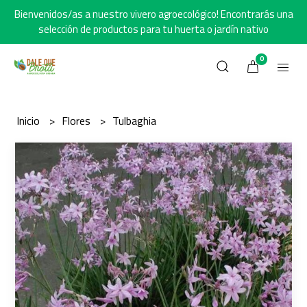
Bienvenidos/as a nuestro vivero agroecológico! Encontrarás una
selección de productos para tu huerta o jardín nativo
0
Inicio
Flores
Tulbaghia