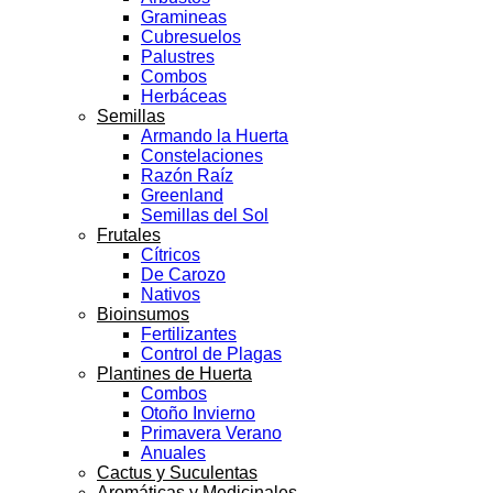
Gramineas
Cubresuelos
Palustres
Combos
Herbáceas
Semillas
Armando la Huerta
Constelaciones
Razón Raíz
Greenland
Semillas del Sol
Frutales
Cítricos
De Carozo
Nativos
Bioinsumos
Fertilizantes
Control de Plagas
Plantines de Huerta
Combos
Otoño Invierno
Primavera Verano
Anuales
Cactus y Suculentas
Aromáticas y Medicinales