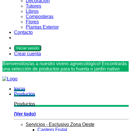
Decoración
Tutores
Libros
Composteras
Flores
Plantas Exterior
Contacto
Iniciar sesión
Crear cuenta
Bienvenidos/as a nuestro vivero agroecológico! Encontrarás
una selección de productos para tu huerta o jardín nativo
Inicio
Productos
Productos
(Ver todo)
Servicios - Exclusivo Zona Oeste
Cantero Frutal