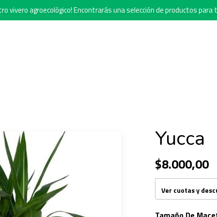
o vivero agroecológico! Encontrarás una selección de productos para t
Yucca
$8.000,00
Ver cuotas y des
Tamaño De Mace