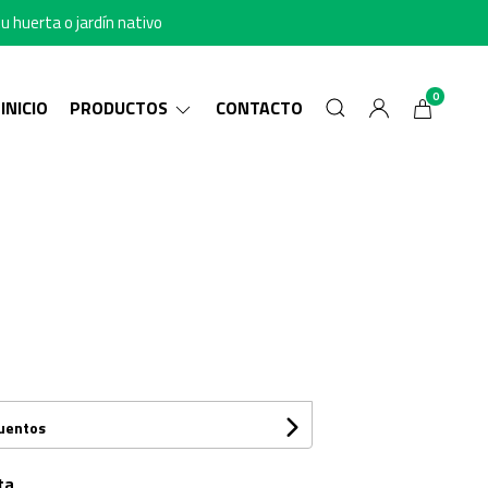
u huerta o jardín nativo
0
INICIO
PRODUCTOS
CONTACTO
cuentos
ta