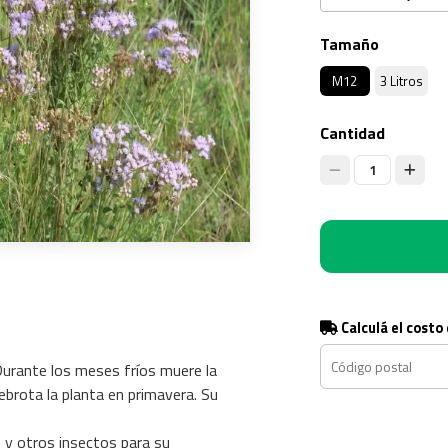
Tamaño
M12
3 Litros
Cantidad
1
Calculá el costo
Durante los meses fríos muere la
ebrota la planta en primavera. Su
 y otros insectos para su