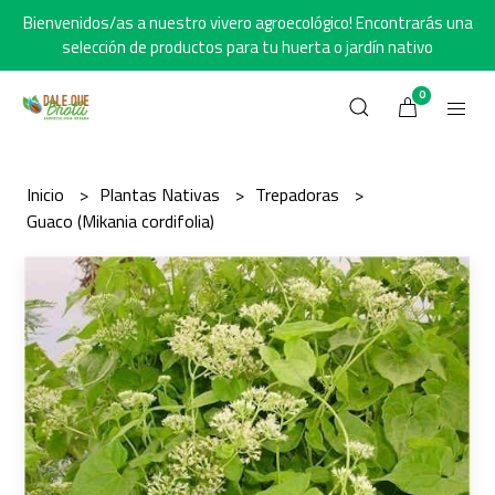
Bienvenidos/as a nuestro vivero agroecológico! Encontrarás una
selección de productos para tu huerta o jardín nativo
0
Inicio
Plantas Nativas
Trepadoras
Guaco (Mikania cordifolia)